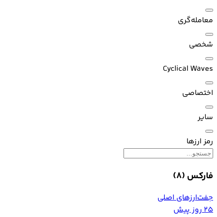
معامله‌گری
شخصی
Cyclical Waves
اختصاصی
سایر
رمز ارزها
فارکس
(8)
جفت‌ارزهای اصلی
25 روز پیش