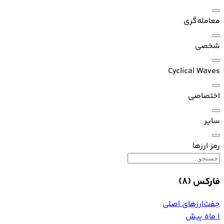
معامله‌گری
شخصی
Cyclical Waves
اختصاصی
سایر
رمز ارزها
فارکس
(8)
جفت‌ارزهای اصلی
1 ماه پیش