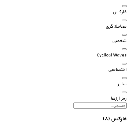
فارکس
معامله‌گری
شخصی
Cyclical Waves
اختصاصی
سایر
رمز ارزها
فارکس
(8)