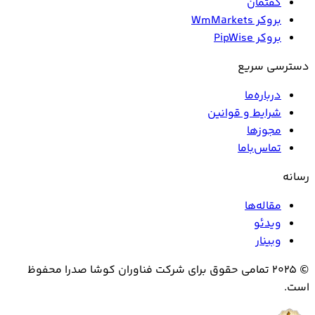
گفتمان
بروکر WmMarkets
بروکر PipWise
دسترسی سریع
درباره‌ما
شرایط و قوانین
مجوزها
تماس‌باما
رسانه
مقاله‌ها
ویدئو
وبینار
© ۲۰۲۵ تمامی حقوق برای شرکت فناوران کوشا صدرا محفوظ
است.