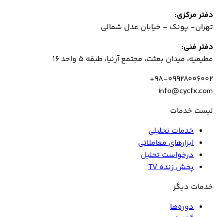
دفتر مرکزی:
تهران- پونک - خیابان عدل شمالی
دفتر فنی:
عطیمیه، میدان بعثت، مجتمع آرنیا، طبقه 5 واحد 16
98-09928006002+
info@cycfx.com
لیست خدمات
خدمات تحلیلی
ابزارهای معاملاتی
درخواست تحلیل
پخش زنده TV
خدمات دیگر
دوره‌ها