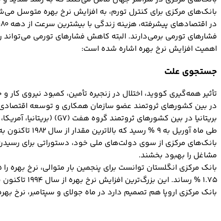
بانک‌های مرکزی برای کنترل تورم، به افزایش نرخ بهره متوسل می‌ش
فشارهای تورمی برمی‌دارند. البته کاهش فشارهای تورمی می‌تواند ری
اهمیت افزایش نرخ بهره اشاره شده است:
جستجوی علت
تأثیر همه‌گیری کووید، اختلال در زنجیره تأمین، کمبود نیروی کار 
در بین کشورهای ثروتمند عضو سازمان همکاری و توسعه اقتصادی (OECD) به 9.2 % رسیده است که بالاترین مقدار از سال 1988 تاکنون به حساب می‌آ
بریتانیا در بین کشورهای ثروتمند گروه هفت (G7) (بریتانیا، آمریکا، کانادا، فرانسه، ایتالیا، آلمان و ژاپن) بالاترین نرخ تورم را به خود اختصاص داده است.
طی ماه آوریل به 9 % رسید که بالاترین مقدار از سال 1982 تاکنون به حساب می‌آید.
مشاغل را بهبود بخشند.
1.75 % رساند. این بزرگ‌ترین افزایش نرخ بهره از سال 1994 تاکنون به حساب می‌آید و در واکنش به افزایش تورم به 8.6 % (بالاترین سطح تورم در 40 سال اخیر) صورت گرفت.
بانک مرکزی اروپا هم تصمیم دارد در ماه جولای و سپتامبر، نرخ بهره