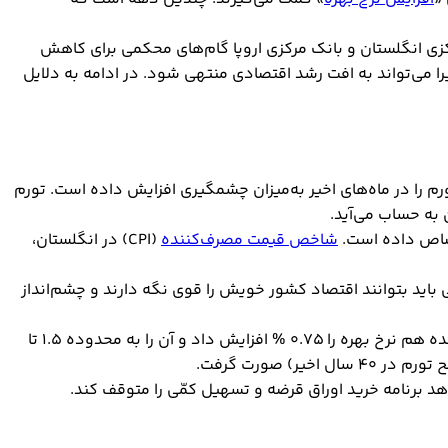
‌همین دلیل فدرال رزرو، بانک مرکزی انگلستان و بانک مرکزی اروپا گام‌های محکمی برای کاهش
را می‌تواند به افت رشد اقتصادی منتهی شود. در ادامه به دلایل
رم را در ماه‌های اخیر به‌میزان چشمگیری افزایش داده است. تورم
شاخص قیمت مصرف‌کننده
(CPI) در انگلستان،
یدن به تورم پایین و پایدار (معمولاً حدود 2 %) دریافت کرده‌اند. از طرفی باید بتوانند اقتصاد کشور خویش را قوی نگه دارند و چشم‌انداز
بانک مرکزی انگلستان توانست برای پنجمین بار متوالی، نرخ بهره را 0.25 % دیگر افزایش دهد و به 1.25 % برساند. فدرال رزرو ایالات متحده هم نرخ بهره را 0.75 % افزایش داد و آن را به محدوده 1.5 تا
اهد برنامه خرید اوراق قرضه و تسهیل کمّی را متوقف کند.