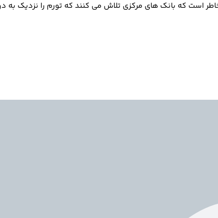
 بانک های مرکزی تلاش می کنند که تورم را نزدیک به دو درصد (ترجیحاً کمی