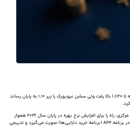
در زمینه سیاست پولی، ارزش یورو یک بازگشت قابل‌توجه را تجربه کرد. جفت ارز EURUSD پس از این بیانیه تا 1.1120 بالا رفت ولی سشن نیویورک را زیر 1.10 به پایان رساند.
رد.
در ماه دسامبر، بانک مرکزی اروپا اعلام کرده بود که حداقل تا اکتبر به خرید اوراق قرضه ادامه خواهد داد. اکنون تصمیم جدید این بانک مرکزی، راه را برای افزایش نرخ بهره در پایان سال 2022 هموار
می‌کند. کریستین لاگارد رئیس بانک مرکزی اروپا، اظهار داشت: «هرگونه تغییر در نرخ بهره بانک مرکزی اروپا، پس از پایان خرید دارایی‌ها در برنامه APP (برنامه خرید دارایی‌ها) صورت می‌گیرد و تدریجی